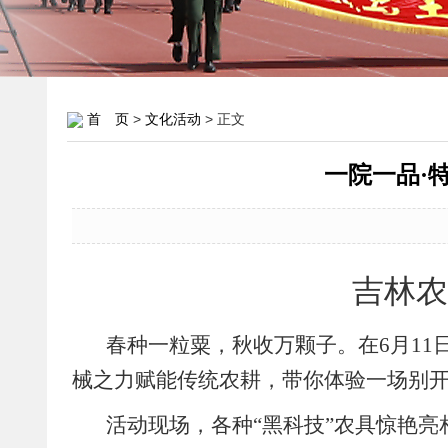
首 页
>
文化活动
> 正文
一院一品·
吉林农
春种一粒粟，秋收万颗子。在6月1
械之力赋能传统农耕，带你体验一场别
活动现场，各种“黑科技”农具惊艳